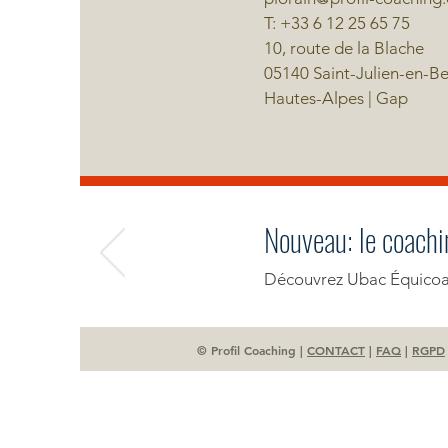
T: +33 6 12 25 65 75
10, route de la Blache
05140 Saint-Julien-en-B
Hautes-Alpes | Gap
Nouveau: le coachi
Découvrez Ubac Équicoac
© Profil Coaching |
CONTACT
|
FAQ
|
RGPD