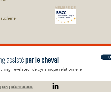
MEMBRE DE
eauchêne
ng assisté
U
par le cheval
hing, révélateur de dynamique relationnelle
|
CGV
|
DÉONTOLOGIE