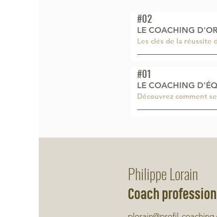
#02
LE COACHING D'O
Les clés de la réussite
#01
LE COACHING D'ÉQ
Découvrez comment se dé
Philippe Lorain
Coach professionn
plorain@profil-coaching