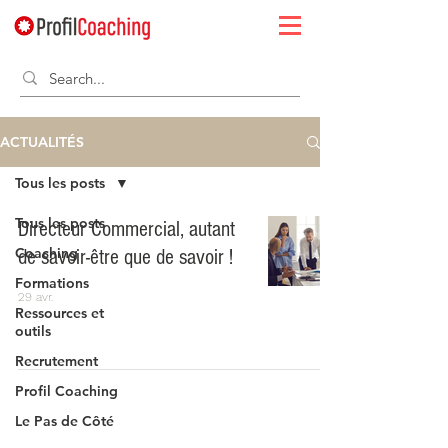
ACTUALITÉS
Tous les posts
Tous les posts
Directeur Commercial, autant
Coaching
de savoir-être que de savoir !
Formations
29 avr.
Ressources et
outils
Recrutement
Profil Coaching
Le Pas de Côté