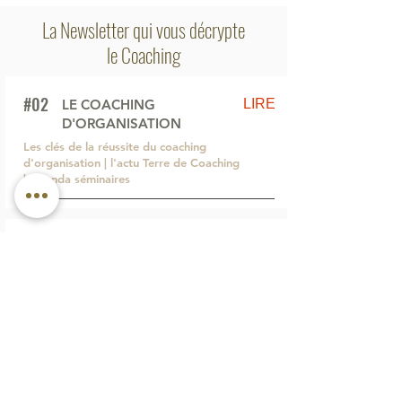
La Newsletter qui vous décrypte
le Coaching
#02
LIRE
LE COACHING
D'ORGANISATION
Les clés de la réussite du coaching
d'organisation | l'actu Terre de Coaching
| Agenda séminaires
#01
LIRE
LE COACHING D'ÉQUIPE
Découvrez comment se déroule le
coaching d'équipe | l'actu Terre de
Coaching | l'auto-test
Nouveau: le coaching assisté
par le cheval