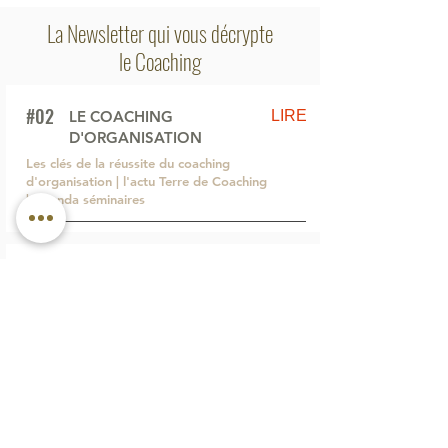
La Newsletter qui vous décrypte
le Coaching
#02
LIRE
LE COACHING
D'ORGANISATION
Les clés de la réussite du coaching
d'organisation | l'actu Terre de Coaching
| Agenda séminaires
#01
LIRE
LE COACHING D'ÉQUIPE
Découvrez comment se déroule le
coaching d'équipe | l'actu Terre de
Coaching | l'auto-test
Nouveau: le coaching assisté
par le cheval