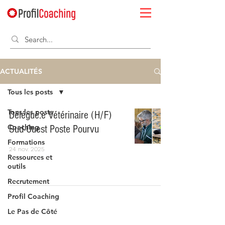
ACTUALITÉS
Tous les posts
Tous les posts
Délégué.e Vétérinaire (H/F)
Coaching
Sud-Ouest Poste Pourvu
Formations
24 nov. 2025
Ressources et
outils
Recrutement
Profil Coaching
Le Pas de Côté