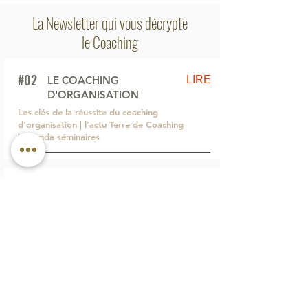
La Newsletter qui vous décrypte
le Coaching
#02
LIRE
LE COACHING
D'ORGANISATION
Les clés de la réussite du coaching
d'organisation | l'actu Terre de Coaching
| Agenda séminaires
#01
LIRE
LE COACHING D'ÉQUIPE
Découvrez comment se déroule le
coaching d'équipe | l'actu Terre de
Coaching | l'auto-test
Nouveau: le coaching assisté
par le cheval