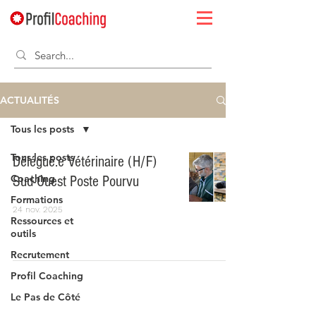
ACTUALITÉS
Tous les posts
Tous les posts
Délégué.e Vétérinaire (H/F)
Coaching
Sud-Ouest Poste Pourvu
Formations
24 nov. 2025
Ressources et
outils
Recrutement
Profil Coaching
Le Pas de Côté