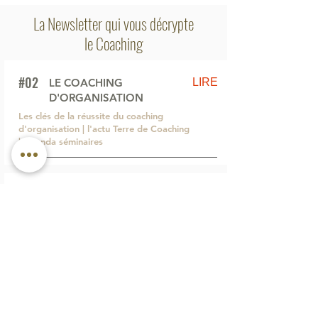
La Newsletter qui vous décrypte
le Coaching
#02
LIRE
LE COACHING
D'ORGANISATION
Les clés de la réussite du coaching
d'organisation | l'actu Terre de Coaching
| Agenda séminaires
#01
LIRE
LE COACHING D'ÉQUIPE
Découvrez comment se déroule le
coaching d'équipe | l'actu Terre de
Coaching | l'auto-test
Nouveau: le coaching assisté
par le cheval