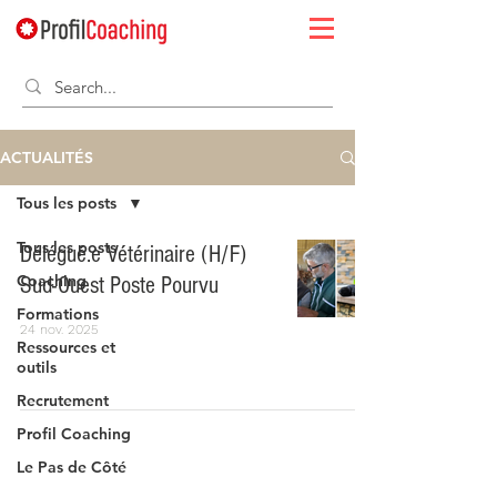
ACTUALITÉS
Tous les posts
Tous les posts
Délégué.e Vétérinaire (H/F)
Coaching
Sud-Ouest Poste Pourvu
Formations
24 nov. 2025
Ressources et
outils
Recrutement
Profil Coaching
Le Pas de Côté