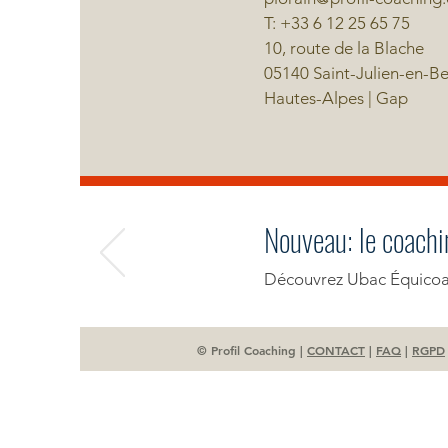
T: +33 6 12 25 65 75
10, route de la Blache
05140 Saint-Julien-en-B
Hautes-Alpes | Gap
Nouveau: le coachi
Découvrez Ubac Équicoac
© Profil Coaching |
CONTACT
|
FAQ
|
RGPD