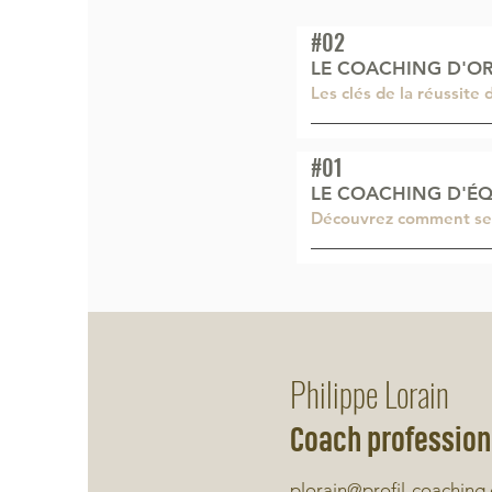
#02
LE COACHING D'O
Les clés de la réussite
#01
LE COACHING D'ÉQ
Découvrez comment se dé
Philippe Lorain
Coach professionn
plorain@profil-coaching