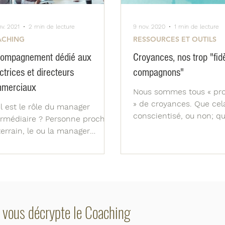
nv. 2021
2 min de lecture
9 nov. 2020
1 min de lecture
ACHING
RESSOURCES ET OUTILS
ompagnement dédié aux
Croyances, nos trop "fid
ctrices et directeurs
compagnons"
merciaux
Nous sommes tous « pro
» de croyances. Que cela
l est le rôle du manager
conscientisé, ou non; qu
ermédiaire ? Personne proche
reconnaisse ou pas; qu’
terrain, le ou la manager
l’assume ou pas....
ermédiaire assure le lien entre
uipe...
 vous décrypte le Coaching