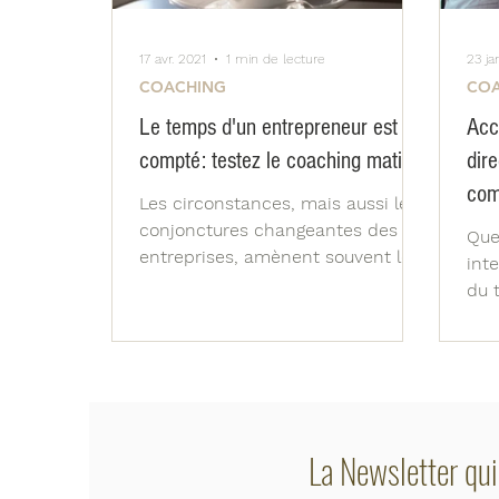
17 avr. 2021
1 min de lecture
23 ja
COACHING
CO
Le temps d'un entrepreneur est
Acc
compté: testez le coaching matinal
dire
com
Les circonstances, mais aussi les
conjonctures changeantes des
Que
entreprises, amènent souvent les
int
managers à manquer de temps.
du 
Phénomène de...
int
l'éq
La Newsletter qui