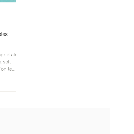
èles
priétaires
 soit
’on le
on