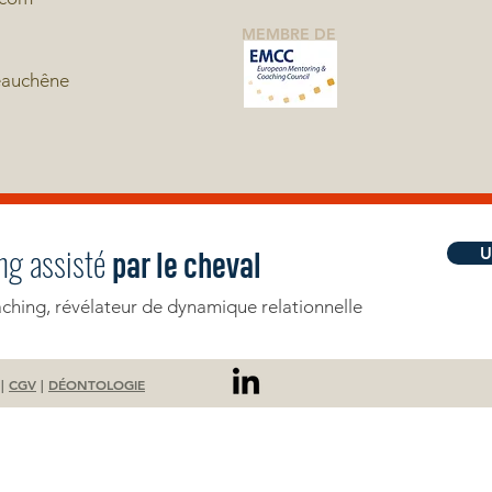
MEMBRE DE
eauchêne
ng assisté
U
par le cheval
hing, révélateur de dynamique relationnelle
|
CGV
|
DÉONTOLOGIE