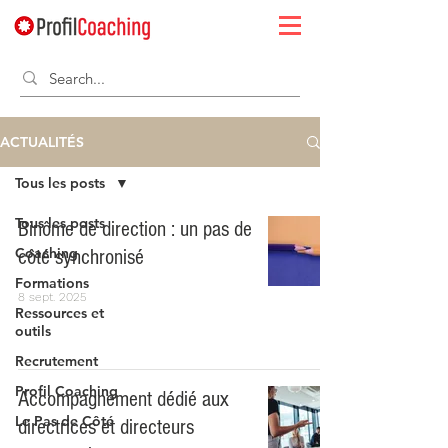
ACTUALITÉS
Tous les posts
Tous les posts
Binôme de direction : un pas de
Coaching
côté synchronisé
Formations
8 sept. 2025
Ressources et
outils
Recrutement
Profil Coaching
Accompagnement dédié aux
Le Pas de Côté
directrices et directeurs