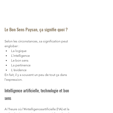
Le Bon Sens Paysan, ça signifie quoi ?
Selon les circonstances, sa signification peut 
englober : 
La logique
L’intelligence
Le bon sens
La pertinence
L'évidence
En fait, il y a souvent un peu de tout ça dans 
l'expression. 
Intelligence artificielle, technologie et bon 
sens
A l'heure où l'#intelligenceartificielle (l'IA) et la 