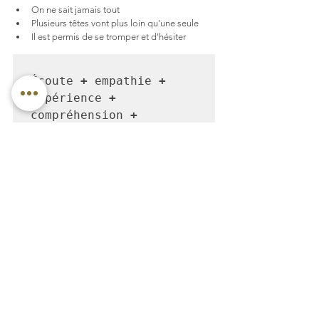
On ne sait jamais tout 
Plusieurs têtes vont plus loin qu'une seule
Il est permis de se tromper et d'hésiter
Écoute 
+
 empathie 
+
expérience 
+
compréhension 
+
intention partagée 
+
humilité 
+
 ancrage 
＝
l'expression du Bon 
Sens Paysan, que je 
partage dans la 
pratique de mon métier, 
Le coaching est un métier centrée sur l'humain et 
son évolution dans le cadre professionnel. Je 
vous invite à prendre rendez-vous pour découvrir 