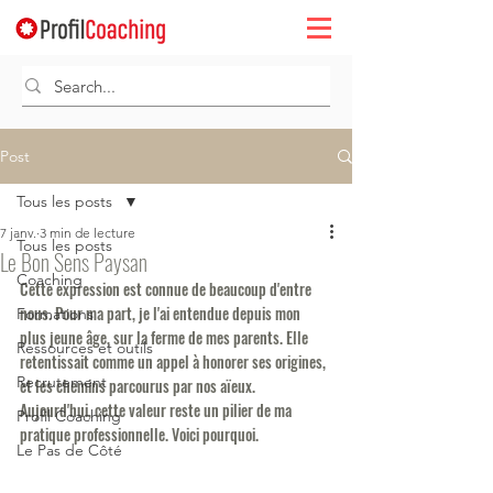
Post
Tous les posts
7 janv.
3 min de lecture
Tous les posts
Le Bon Sens Paysan
Coaching
Cette expression est connue de beaucoup d'entre 
nous. Pour ma part, je l'ai entendue depuis mon 
Formations
plus jeune âge, sur la ferme de mes parents. Elle 
Ressources et outils
retentissait comme un appel à honorer ses origines, 
Recrutement
et les chemins parcourus par nos aïeux. 
Aujourd'hui, cette valeur reste un pilier de ma 
Profil Coaching
pratique professionnelle. Voici pourquoi.
Le Pas de Côté