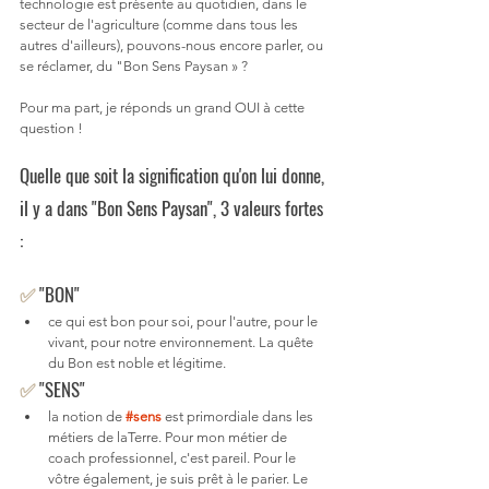
technologie est présente au quotidien, dans le 
secteur de l'agriculture (comme dans tous les 
autres d'ailleurs), pouvons-nous encore parler, ou 
se réclamer, du "Bon Sens Paysan » ? 
Pour ma part, je réponds un grand OUI à cette 
question ! 
Quelle que soit la signification qu'on lui donne, 
il y a dans "Bon Sens Paysan", 3 valeurs fortes 
:
✅ 
"BON"  
ce qui est bon pour soi, pour l'autre, pour le 
vivant, pour notre environnement. La quête 
du Bon est noble et légitime. 
✅
 "SENS" 
la notion de 
#sens
est primordiale dans les 
métiers de laTerre. Pour mon métier de 
coach professionnel, c'est pareil. Pour le 
vôtre également, je suis prêt à le parier. Le 