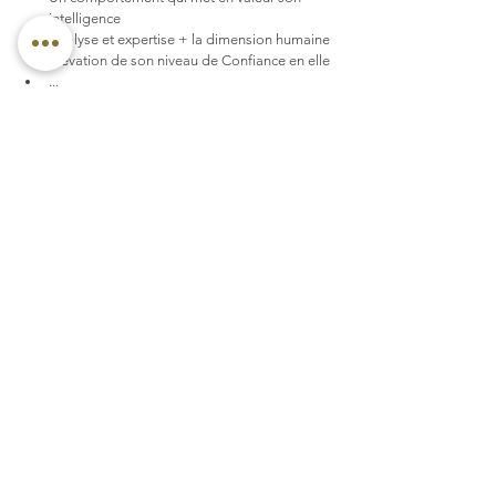
intelligence
Analyse et expertise + la dimension humaine
Élévation de son niveau de Confiance en elle
...
Loin d'être anecdotique, un tel échange permet 
de développer de la confiance mutuelle et une 
reconnaissance plus ouverte de ses talents, de ce 
que l'on apporte à l'équipe.
Mots-clés :
team efficiency
confiance en équipe
équipe de dirigeants
coaching d'équipe
coaching en situation
coaching en binôme
teambuilding
Coaching
Voir tout
Posts similaires