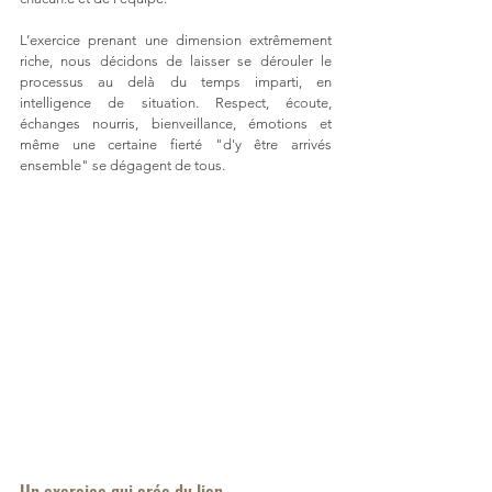
L’exercice prenant une dimension extrêmement 
riche, nous décidons de laisser se dérouler le 
processus au delà du temps imparti, en 
intelligence de situation. Respect, écoute, 
échanges nourris, bienveillance, émotions et 
même une certaine fierté "d'y être arrivés 
ensemble" se dégagent de tous. 
Un exercice qui crée du lien