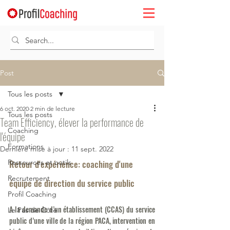
Post
Tous les posts
6 oct. 2020
2 min de lecture
Tous les posts
Team Efficiency, élever la performance de
Coaching
l'équipe
Formations
Dernière mise à jour :
11 sept. 2022
Ressources et outils
Retour d'expérience: coaching d'une 
Recrutement
équipe de direction du service public
Profil Coaching
A la demande d’un établissement (CCAS) du service 
Le Pas de Côté
public d’une ville de la région PACA, intervention en 